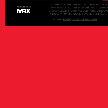
LA LIGUE CANADIENNE DE HOCKEY (LCH) SE SOUCIE DE 
SERVICES. NOUS CROYONS EN UNE MÉTHODE TRANSPARE
À NOUS ADRESSER TOUTES VOS QUESTIONS SUR NOS PO
PRÉOCCUPATIONS EN REGARD DE VOTRE VIE PRIVÉE.
LISEZ NOTRE
POLITIQUE DE CONFIDENTIALITÉ