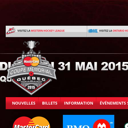
VISITEZ LA
WESTERN HOCKEY LEAGUE
VISITEZ LA
ONTARIO H
NOUVELLES
BILLETS
INFORMATION
ÉVÉNEMENTS 