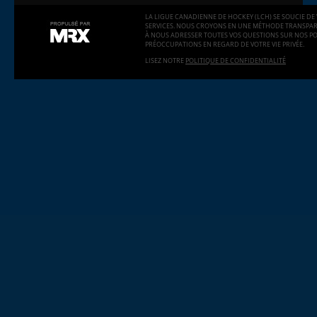
LA LIGUE CANADIENNE DE HOCKEY (LCH) SE SOUCIE DE 
SERVICES. NOUS CROYONS EN UNE MÉTHODE TRANSPARE
À NOUS ADRESSER TOUTES VOS QUESTIONS SUR NOS PO
PRÉOCCUPATIONS EN REGARD DE VOTRE VIE PRIVÉE.
LISEZ NOTRE
POLITIQUE DE CONFIDENTIALITÉ