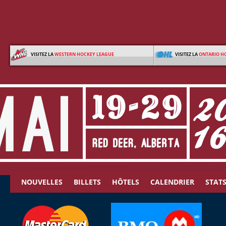
VISITEZ LA
WESTERN HOCKEY LEAGUE
VISITEZ LA
ONTARIO H
NOUVELLES
BILLETS
HÔTELS
CALENDRIER
STAT