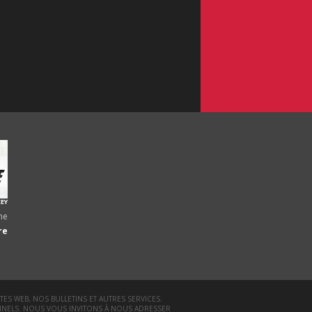
EY
ne
re
TES WEB, NOS BULLETINS ET AUTRES SERVICES.
NNELS. NOUS VOUS INVITONS À NOUS ADRESSER