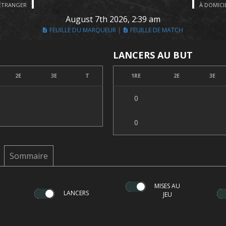
'ÉTRANGER
À DOMICI
August 7th 2026, 2:39 am
FEUILLE DU MARQUEUR
FEUILLE DE MATCH
LANCERS AU BUT
2E
3E
T
1RE
2E
3E
0
0
Sommaire
MISES AU
LANCERS
JEU