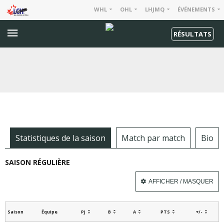
WHL
OHL
LHJMQ
ÉVÉNEMENTS
RÉSULTATS
Statistiques de la saison
Match par match
Bio
SAISON RÉGULIÈRE
AFFICHER / MASQUER
Saison
Équipe
PJ
B
A
PTS
+/-