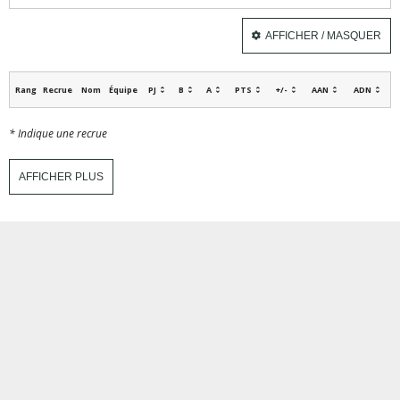
AFFICHER / MASQUER
Rang
Recrue
Nom
Équipe
PJ
B
A
PTS
+/-
AAN
ADN
* Indique une recrue
AFFICHER PLUS