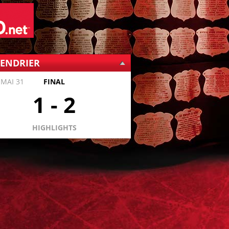
LENDRIER
 MAI 31
FINAL
1
-
2
HIGHLIGHTS