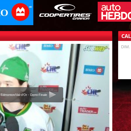
CA
DIM.
 Edmonton/Val-d'Or - Demi-Finale