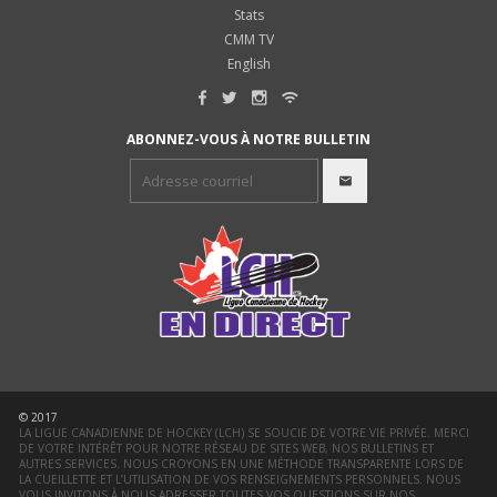
Stats
CMM TV
English
ABONNEZ-VOUS À NOTRE BULLETIN
© 2017
LA LIGUE CANADIENNE DE HOCKEY (LCH) SE SOUCIE DE VOTRE VIE PRIVÉE. MERCI
DE VOTRE INTÉRÊT POUR NOTRE RÉSEAU DE SITES WEB, NOS BULLETINS ET
AUTRES SERVICES. NOUS CROYONS EN UNE MÉTHODE TRANSPARENTE LORS DE
LA CUEILLETTE ET L’UTILISATION DE VOS RENSEIGNEMENTS PERSONNELS. NOUS
VOUS INVITONS À NOUS ADRESSER TOUTES VOS QUESTIONS SUR NOS