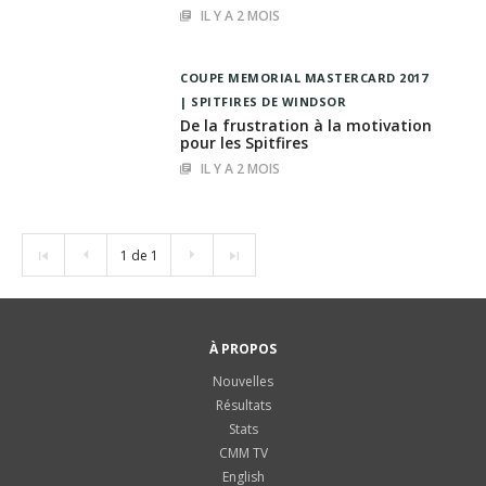
IL Y A 2 MOIS
COUPE MEMORIAL MASTERCARD 2017
SPITFIRES DE WINDSOR
De la frustration à la motivation
pour les Spitfires
IL Y A 2 MOIS
1 de 1
À PROPOS
Nouvelles
Résultats
Stats
CMM TV
English