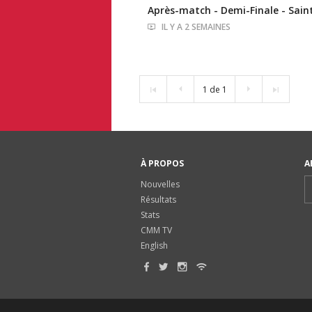
Après-match - Demi-Finale - Sain
IL Y A 2 SEMAINES
1 de 1
À PROPOS
A
Nouvelles
Résultats
Stats
CMM TV
English