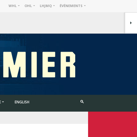
WHL
OHL
LHJMQ
ÉVÉNEMENTS
E
ENGLISH