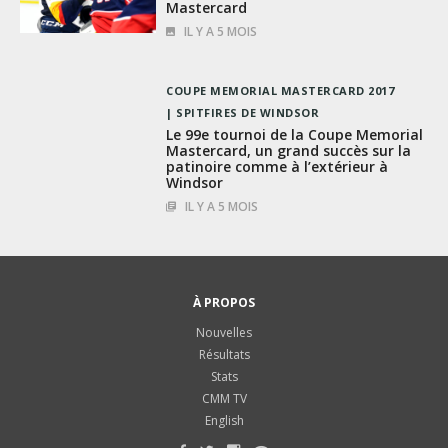
Mastercard
IL Y A 5 MOIS
COUPE MEMORIAL MASTERCARD 2017
SPITFIRES DE WINDSOR
Le 99e tournoi de la Coupe Memorial
Mastercard, un grand succès sur la
patinoire comme à l’extérieur à
Windsor
IL Y A 5 MOIS
À PROPOS
Nouvelles
Résultats
Stats
CMM TV
English